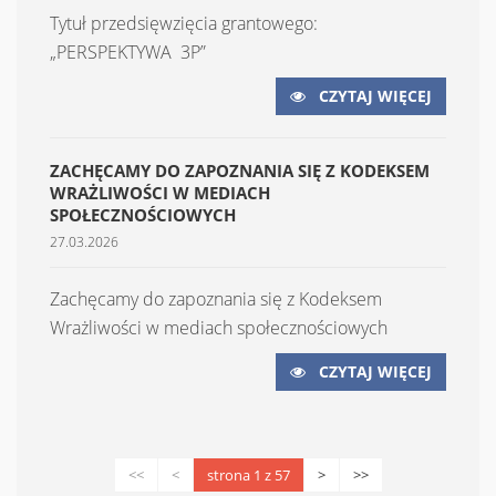
Tytuł przedsięwzięcia grantowego:
„PERSPEKTYWA 3P”
CZYTAJ WIĘCEJ
ZACHĘCAMY DO ZAPOZNANIA SIĘ Z KODEKSEM
WRAŻLIWOŚCI W MEDIACH
SPOŁECZNOŚCIOWYCH
27.03.2026
Zachęcamy do zapoznania się z Kodeksem
Wrażliwości w mediach społecznościowych
CZYTAJ WIĘCEJ
<<
<
strona 1 z 57
>
>>