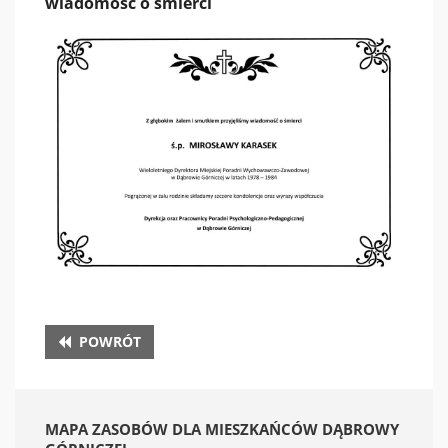
wiadomość o śmierci
POWRÓT
MAPA ZASOBÓW DLA MIESZKAŃCÓW DĄBROWY