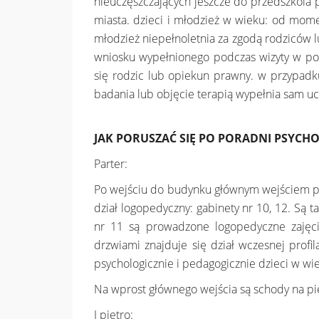
nieuczęszczających jeszcze do przedszkola 
miasta. dzieci i młodzież w wieku: od mome
młodzież niepełnoletnia za zgodą rodziców
wniosku wypełnionego podczas wizyty w por
się rodzic lub opiekun prawny. w przypadk
badania lub objęcie terapią wypełnia sam ucz
JAK PORUSZAĆ SIĘ PO PORADNI PSYCH
Parter:
Po wejściu do budynku głównym wejściem po
dział logopedyczny: gabinety nr 10, 12. S
nr 11 są prowadzone logopedyczne zajęci
drzwiami znajduje się dział wczesnej profil
psychologicznie i pedagogicznie dzieci w wi
Na wprost głównego wejścia są schody na pi
I piętro: