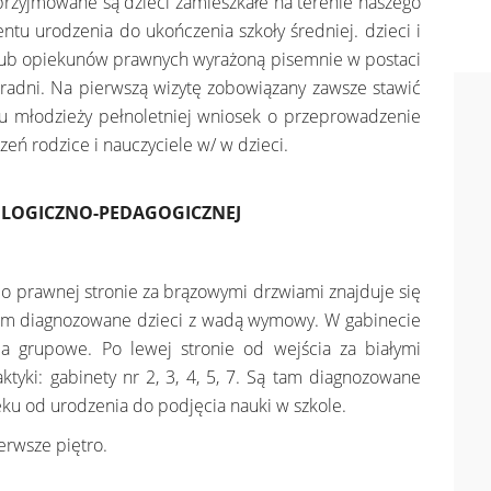
przyjmowane są dzieci zamieszkałe na terenie naszego
ntu urodzenia do ukończenia szkoły średniej. dzieci i
 lub opiekunów prawnych wyrażoną pisemnie w postaci
adni. Na pierwszą wizytę zobowiązany zawsze stawić
u młodzieży pełnoletniej wniosek o przeprowadzenie
eń rodzice i nauczyciele w/ w dzieci.
OLOGICZNO-PEDAGOGICZNEJ
 prawnej stronie za brązowymi drzwiami znajduje się
ą tam diagnozowane dzieci z wadą wymowy. W gabinecie
a grupowe. Po lewej stronie od wejścia za białymi
aktyki: gabinety nr 2, 3, 4, 5, 7. Są tam diagnozowane
eku od urodzenia do podjęcia nauki w szkole.
erwsze piętro.