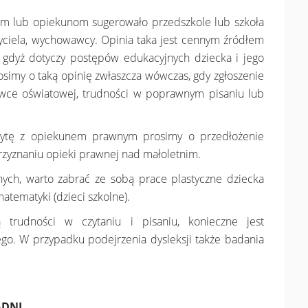
om lub opiekunom sugerowało przedszkole lub szkoła
zyciela, wychowawcy. Opinia taka jest cennym źródłem
 gdyż dotyczy postępów edukacyjnych dziecka i jego
osimy o taką opinię zwłaszcza wówczas, gdy zgłoszenie
wce oświatowej, trudności w poprawnym pisaniu lub
izytę z opiekunem prawnym prosimy o przedłożenie
yznaniu opieki prawnej nad małoletnim.
jnych, warto zabrać ze sobą prace plastyczne dziecka
 matematyki (dzieci szkolne).
trudności w czytaniu i pisaniu, konieczne jest
ego. W przypadku podejrzenia dysleksji także badania
ADNI