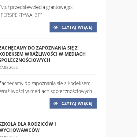
Tytuł przedsięwzięcia grantowego:
„PERSPEKTYWA 3P”
CZYTAJ WIĘCEJ
ZACHĘCAMY DO ZAPOZNANIA SIĘ Z
KODEKSEM WRAŻLIWOŚCI W MEDIACH
SPOŁECZNOŚCIOWYCH
27.03.2026
Zachęcamy do zapoznania się z Kodeksem
Wrażliwości w mediach społecznościowych
CZYTAJ WIĘCEJ
SZKOŁA DLA RODZICÓW I
WYCHOWAWCÓW