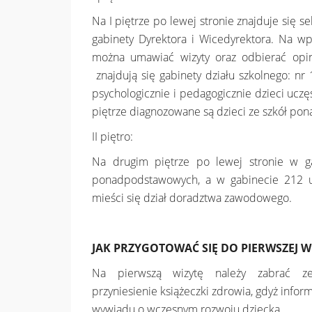
Na I piętrze po lewej stronie znajduje się s
gabinety Dyrektora i Wicedyrektora. Na wp
można umawiać wizyty oraz odbierać opin
znajdują się gabinety działu szkolnego: nr 
psychologicznie i pedagogicznie dzieci ucz
piętrze diagnozowane są dzieci ze szkół p
II piętro:
Na drugim piętrze po lewej stronie w g
ponadpodstawowych, a w gabinecie 212 u
mieści się dział doradztwa zawodowego.
JAK PRZYGOTOWAĆ SIĘ DO PIERWSZEJ WI
Na pierwszą wizytę należy zabrać z
przyniesienie książeczki zdrowia, gdyż inf
wywiadu o wczesnym rozwoju dziecka.