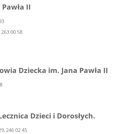
 Pawła II
93
63 00 58
wia Dziecka im. Jana Pawła II
18
 Lecznica Dzieci i Dorosłych.
9, 246 02 45