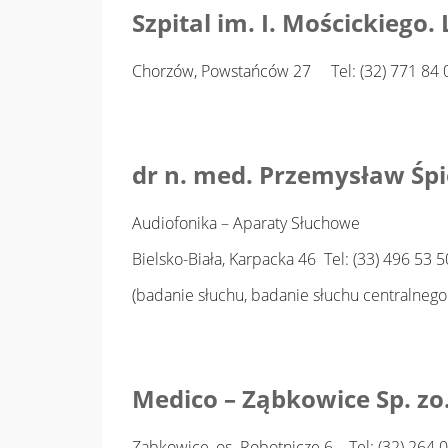
Szpital im. I. Mościckiego.
Chorzów, Powstańców 27 Tel: (32) 771 84 0
dr n. med. Przemysław Śp
Audiofonika – Aparaty Słuchowe
Bielsko-Biała, Karpacka 46 Tel: (33) 496 53 
(badanie słuchu, badanie słuchu centralneg
Medico – Ząbkowice Sp. zo
Ząbkowice, os. Robotnicze 6 Tel: (32) 264 0