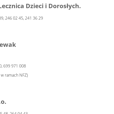
 Lecznica Dzieci i Dorosłych.
9, 246 02 45, 241 36 29
iewak
50, 699 971 008
o w ramach NFZ)
.o.
5 48, 264 04 43