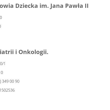
wia Dziecka im. Jana Pawła II
00
0
trii i Onkologii.
0/1
10
2) 349 00 90
01502536