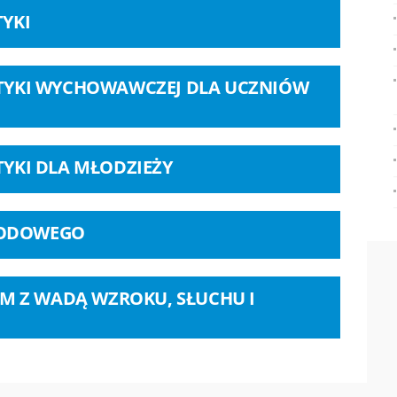
TYKI
KTYKI WYCHOWAWCZEJ DLA UCZNIÓW
TYKI DLA MŁODZIEŻY
WODOWEGO
EM Z WADĄ WZROKU, SŁUCHU I